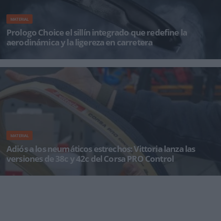
MATERIAL
Prologo Choice el sillín integrado que redefine la
aerodinámica y la ligereza en carretera
El Prologo Choice llega al mercado como el primer sillín de carretera totalmente integrado,
una pieza de ingenier
MATERIAL
Adiós a los neumáticos estrechos: Vittoria lanza las
versiones de 38c y 42c del Corsa PRO Control
La marca italiana revoluciona el ciclismo de alto rendimiento con medidas disruptivas que
fusionan la velocidad de compe