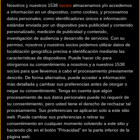
carretera o trayectos urbanos.
Nosotros y nuestros 1538
socios
almacenamos y/o accedemos
a información en un dispositivo, como cookies, y procesamos
datos personales, como identificadores únicos e información
estándar enviada por un dispositivo para publicidad y contenido
personalizado, medición de publicidad y contenido,
Con un peso de tan solo 201 gramos (228 gramos con
investigación de audiencia y desarrollo de servicios.
Con su
su estuche), este compacto dispositivo de 83x66x33
permiso, nosotros y nuestros socios podemos utilizar datos de
mm es extremadamente fácil de transportar en el
localización geográfica precisa e identificación mediante las
bolsillo del maillot, en una mochila o en la bolsa de
características de dispositivos. Puede hacer clic para
herramientas. Está diseñado específicamente para
otorgarnos su consentimiento a nosotros y a nuestros 1538
socios para que llevemos a cabo el procesamiento previamente
bicicletas y motocicletas
, ofreciendo un rendimiento
descrito. De forma alternativa, puede acceder a información
de alta precisión gracias a su
manómetro digital con
más detallada y cambiar sus preferencias antes de otorgar o
pantalla led integrada
, que monitoriza la presión del
negar su consentimiento.
Tenga en cuenta que algún
aire y el nivel de la batería en tiempo real con una
procesamiento de sus datos personales puede no requerir de
su consentimiento, pero usted tiene el derecho de rechazar tal
precisión milimétrica de ±1 PSI.
procesamiento. Sus preferencias se aplicarán solo a este sitio
web. Puede cambiar sus preferencias o retirar su
consentimiento en cualquier momento volviendo a este sitio y
Potencia y autonomía en formato
haciendo clic en el botón "Privacidad" en la parte inferior de la
de bolsillo
página web.