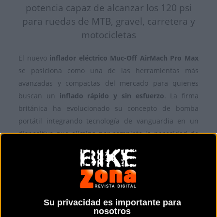
potencia capaz de alcanzar los 120 psi
para ruedas de MTB, gravel, carretera y
motocicletas
El nuevo
inflador eléctrico Muc-Off AirMach Pro Max
se posiciona como una de las herramientas más
avanzadas y compactas del mercado para quienes
buscan un
inflado rápido y sin esfuerzo
. La firma
británica ha evolucionado su concepto de bomba
portátil integrando tecnología de vanguardia en un
dispositivo que elimina por completo la necesidad de
usar bombas de mano tradicionales o cartuchos de
CO2, optimizando el tiempo antes de cada salida. Este
modelo destaca por su
motor sin escobillas de última
generación
y un robusto
cuerpo de aluminio de
calidad aeronáutica
, protegido por una cubierta de
Su privacidad es importante para
silicona para resistir el uso diario en rutas de montaña,
nosotros