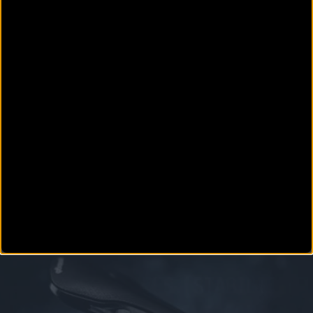
MATERIAL
Guía de herramientas Feedback Sports para un
mantenimiento de nivel profesional
Feedback Sports ofrece la precisión profesional que todo ciclista necesita para que el
mantenimiento de bicicleta
MATERIAL
Novedad: Fizik Kyros el casco de alto rendimiento para
carretera, gravel y montaña
Fizik Kyros la expansión de una gama diseñada para el ciclista total La marca italiana Fizik
contin&uacut