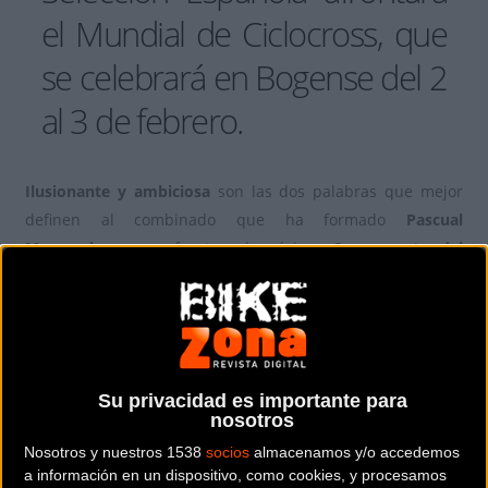
el Mundial de Ciclocross, que
se celebrará en Bogense del 2
al 3 de febrero.
Ilusionante y ambiciosa
son las dos palabras que mejor
definen al combinado que ha formado
Pascual
Momparler
para afrontar el próximo
Campeonato del
Mundo de Ciclocross
, que se celebrará en la localidad de
Bogense, Dinamarca, del
2 al 3 de febrero.
A un Mundial que se prevé gélido y donde todo hace
apuntar que los participantes encontrarán un circuito
Su privacidad es importante para
helado y muy delicado,
España acudirá c
on el que es,
nosotros
probablemente,
el mejor equipo con el que ha contado
Nosotros y nuestros 1538
socios
almacenamos y/o accedemos
jamás
en una cita de esta envergadura.
a información en un dispositivo, como cookies, y procesamos