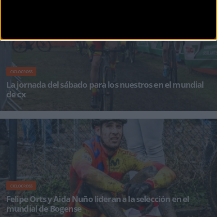
Ya tenemos los res&uacu
CICLOCROSS
La jornada del sábado para los nuestros en el mundial
de cx
Lucía González en féminas élite (22ª), Carlos Canal en categoría junior (7&ord
CICLOCROSS
Felipe Orts y Aida Nuño lideran a la selección en el
mundial de Bogense