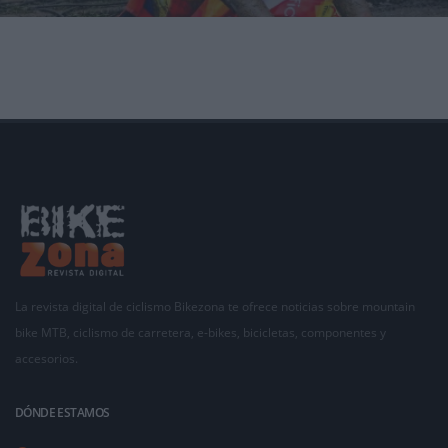
Las dos carreras que más expectación suscitan en el Mundial de Ciclocross 2019 que se
celebra en la locali
La revista digital de ciclismo Bikezona te ofrece noticias sobre mountain
bike MTB, ciclismo de carretera, e-bikes, bicicletas, componentes y
accesorios.
DÓNDE ESTAMOS