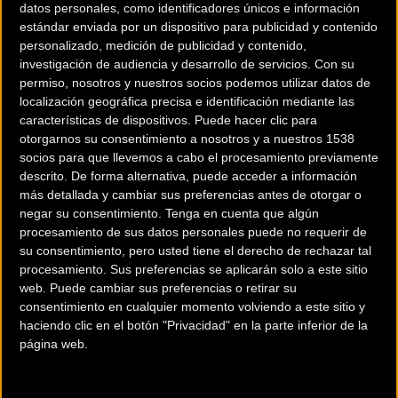
datos personales, como identificadores únicos e información
Los dos campeones de España élite,
Felipe Orts y Aida
estándar enviada por un dispositivo para publicidad y contenido
personalizado, medición de publicidad y contenido,
Nuño
, serán las grandes referencias del combinado
investigación de audiencia y desarrollo de servicios.
Con su
nacional en las dos carreras más esperadas del fin de
permiso, nosotros y nuestros socios podemos utilizar datos de
semana.
El sábado las grandes protagonistas serán las
localización geográfica precisa e identificación mediante las
féminas de la categoría absoluta
, que a partir de las 15:00
características de dispositivos. Puede hacer clic para
otorgarnos su consentimiento a nosotros y a nuestros 1538
horas batallarán por el maillot arcoíris. En competición
socios para que llevemos a cabo el procesamiento previamente
estarán
Aida Nuño, Lucía González y Sandra Trevilla
, las
descrito. De forma alternativa, puede acceder a información
tres corredoras convocadas por Pascual Momparler, que al
más detallada y cambiar sus preferencias antes de otorgar o
respecto de sus opciones comenta que “viéndolo desde
negar su consentimiento.
Tenga en cuenta que algún
fuera, tengo la sensación de que el nivel entre las féminas
procesamiento de sus datos personales puede no requerir de
su consentimiento, pero usted tiene el derecho de rechazar tal
ha subido muchísimo y tanto Aida como Lucía creo que han
procesamiento. Sus preferencias se aplicarán solo a este sitio
dado a su vez un enorme salto de calidad y espero que
web. Puede cambiar sus preferencias o retirar su
puedan hacer un gran mundial las dos”.
consentimiento en cualquier momento volviendo a este sitio y
haciendo clic en el botón "Privacidad" en la parte inferior de la
página web.