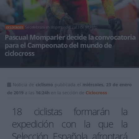
Se celebrará en Bogense del 2 al 3 de febrero
CICLOCROSS
Pascual Momparler decide la convocatoria
para el Campeonato del mundo de
ciclocross
Noticia de
ciclismo
publicada el
miércoles, 23 de enero
de 2019
a las
16:24h
en la sección de
Ciclocross
18 ciclistas formarán la
expedición con la que la
Selección Española afrontará