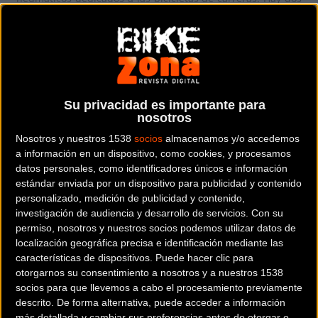
modelos disponibles: uno más versátil y una versión SL.
El nuevo tubeless, que se ha puesto a punto con los
equipos de la actual campeona y el actual campeón
mundiales de carretera, estará disponible
Su privacidad es importante para
muy pronto en el mercado.
nosotros
Nosotros y nuestros 1538
socios
almacenamos y/o accedemos
a información en un dispositivo, como cookies, y procesamos
datos personales, como identificadores únicos e información
estándar enviada por un dispositivo para publicidad y contenido
personalizado, medición de publicidad y contenido,
investigación de audiencia y desarrollo de servicios.
Con su
permiso, nosotros y nuestros socios podemos utilizar datos de
localización geográfica precisa e identificación mediante las
características de dispositivos. Puede hacer clic para
otorgarnos su consentimiento a nosotros y a nuestros 1538
socios para que llevemos a cabo el procesamiento previamente
descrito. De forma alternativa, puede acceder a información
más detallada y cambiar sus preferencias antes de otorgar o