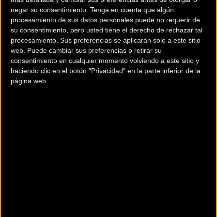
negar su consentimiento.
Tenga en cuenta que algún
Pirelli presenta P ZERO™ Race TLR y P ZERO™ Race TLR SL,
procesamiento de sus datos personales puede no requerir de
los neumáticos de carretera tubeless-ready que
su consentimiento, pero usted tiene el derecho de rechazar tal
procesamiento. Sus preferencias se aplicarán solo a este sitio
representan la punta de lanza de su línea de neumáticos
web. Puede cambiar sus preferencias o retirar su
dedicados a los profesionales y al ciclismo de alto
consentimiento en cualquier momento volviendo a este sitio y
rendimiento.
haciendo clic en el botón "Privacidad" en la parte inferior de la
página web.
Pirelli, que regresó al mundo del ciclismo en junio de 2017,
es uno de los principales líderes en el sector de los
neumáticos para bicicletas de carreras de gama alta. Tres
años después del lanzamiento de la primera cubierta, la
P ZERO Velo, Pirelli completa su gama con P ZERO Race TLR
y con P ZERO Race TLR SL, unos neumáticos de carretera
tubeless-ready que alcanzan los primeros puestos en el
catálogo de Pirelli.
Desarrollados en colaboración con dos equipos del World