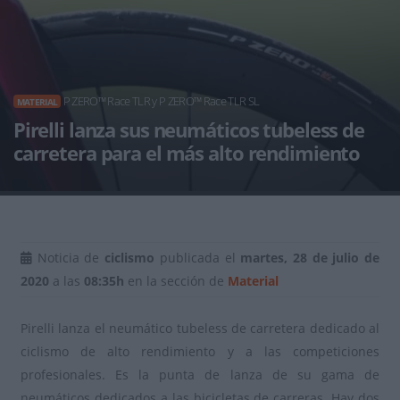
P ZERO™ Race TLR y P ZERO™ Race TLR SL
MATERIAL
Pirelli lanza sus neumáticos tubeless de
carretera para el más alto rendimiento
Noticia de
ciclismo
publicada el
martes, 28 de julio de
2020
a las
08:35h
en la sección de
Material
Pirelli lanza el neumático tubeless de carretera dedicado al
ciclismo de alto rendimiento y a las competiciones
profesionales. Es la punta de lanza de su gama de
neumáticos dedicados a las bicicletas de carreras. Hay dos