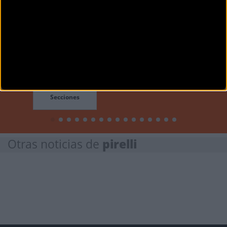
Bikezona
Si ya lo estás puedes ir a:
Iniciar Sesión
Secciones
Otras noticias de
pirelli