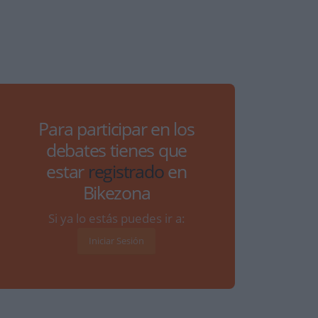
Para participar en los
debates tienes que
estar
registrado
en
Bikezona
Si ya lo estás puedes ir a:
Iniciar Sesión