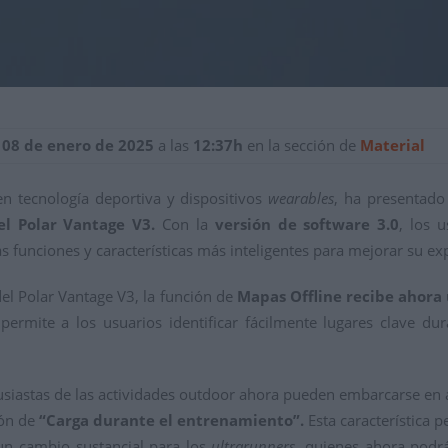
 08 de enero de 2025
a las
12:37h
en la sección de
Material
en tecnología deportiva y dispositivos
wearables
, ha presentado
el Polar Vantage V3.
Con la
versión de software 3.0
, los 
 funciones y características más inteligentes para mejorar su ex
el Polar Vantage V3, la función de
Mapas Offline
recibe ahora
 permite a los usuarios identificar fácilmente lugares clave d
siastas de las actividades outdoor ahora pueden embarcarse en a
ión de
“Carga durante el entrenamiento”.
Esta característica p
un cambio sustancial para los
ultrarunners
, quienes ahora podrá