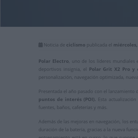
Noticia de
ciclismo
publicada el
miércoles,
Polar Electro
, uno de los líderes mundiales 
deportivos insignia, el
Polar Grit X2 Pro y 
personalización, navegación optimizada, nuevas
Presentada el año pasado con el lanzamiento d
puntos de interés (POI).
Esta actualización
fuentes, baños, cafeterías y más.
Además de las mejoras en navegación, los entu
duración de la batería, gracias a la nueva func
entrenamiento está en curso, lo que supone 