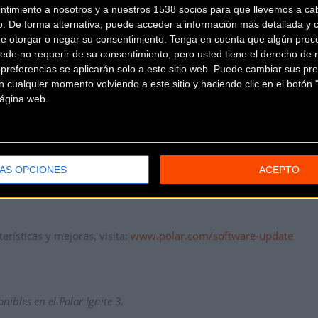
s usuarios pueden hacer que su reloj Polar sea único y tene
ntimiento a nosotros y a nuestros 1538 socios para que llevemos a ca
sfrutarán de más opciones de personalización,
con dos nuevos dis
o. De forma alternativa, puede acceder a información más detallada y 
de otorgar o negar su consentimiento.
Tenga en cuenta que algún proc
ede no requerir de su consentimiento, pero usted tiene el derecho de r
referencias se aplicarán solo a este sitio web. Puede cambiar sus pref
 cualquier momento volviendo a este sitio y haciendo clic en el botón "
 página web.
nible a partir de hoy para todos los usuarios del Polar Gri
a para el Polar Vantage M3 y el Polar Ignite 3 en el segundo trim
ÁS OPCIONES
ACEPTO
erísticas y mejoras, visita:
www.polar.com/software-update
ibles en el Polar Ignite 3.