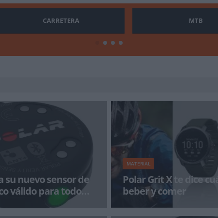
CARRETERA
MTB
MATERIAL
a su nuevo sensor de
Polar Grit X te dice c
co válido para todo
beber y comer
eportes
onera y líder en la tecnología
Polar compañía finlandesay mar