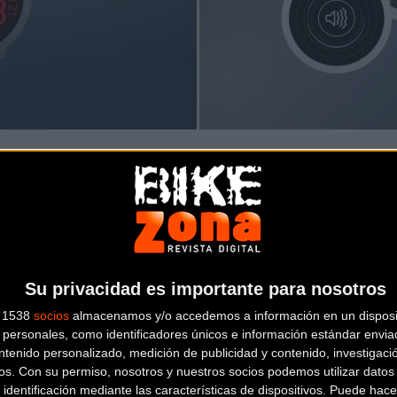
xperiencia más completa y cómoda antes y después del entrenami
 de entrenamiento. Tras un entreno outdoor, los usuarios po
ién se beneficiarán con datos detallados, incluyendo un desglo
iscina.
Su privacidad es importante para nosotros
s 1538
socios
almacenamos y/o accedemos a información en un disposit
personales, como identificadores únicos e información estándar enviad
rar la experiencia de llevar el reloj durante todo el día.
La func
ntenido personalizado, medición de publicidad y contenido, investigaci
 del usuario y permite reproducir un sonido en el teléfono cuando
os.
Con su permiso, nosotros y nuestros socios podemos utilizar datos 
 identificación mediante las características de dispositivos. Puede hacer