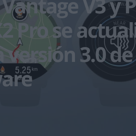
 Vantage V3 y P
X2 Pro se actual
a versión 3.0 de
ware