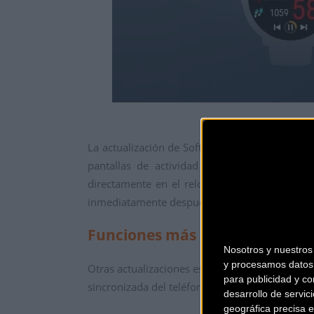
La actualización de Software 3.0 ofrece una e
pantallas de actividad en espera y resumen
directamente en el reloj. Los nadadores tamb
inmediatamente después de una sesión en la p
Funciones más inteligentes
Nosotros y nuestro
y procesamos datos 
Otras actualizaciones están diseñadas para mejo
para publicidad y co
sincronizada del teléfono en el mapa del reloj
desarrollo de servici
geográfica precisa e