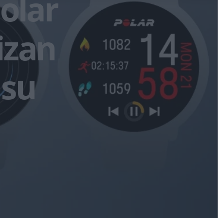
olar
izan
 su