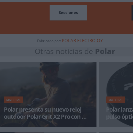
MOCIONES
Secciones
POLAR ELECTRO OY
Fabricado por:
Otras noticias de
Polar
MATERIAL
MATERIAL
Polar presenta su nuevo reloj
Polar lanz
outdoor Polar Grit X2 Pro con un
pulso ópti
precio que sobrepasa los 700
tipo de d
Polar ha anunciado la nueva generación de su
Polar, marca pi
euros