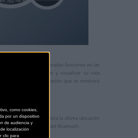
ento, gracias a las mejoradas funciones en las
drán recrear su sesión y visualizar su ruta
se de los estilos de natación que se mostrará
ivo, como cookies,
a por un dispositivo
ión
Find My Phone
muestra la última ubicación
ón de audiencia y
 está dentro del alcance del Bluetooth.
de localización
 clic para