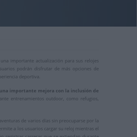
 una importante actualización para sus relojes
usuarios podrán disfrutar de más opciones de
periencia deportiva.
 una importante mejora con la inclusión de
urante entrenamientos outdoor, como refugios,
venturas de varios días sin preocuparse por la
ermite a los usuarios cargar su reloj mientras el
n registrar carreras que se extiendan durante