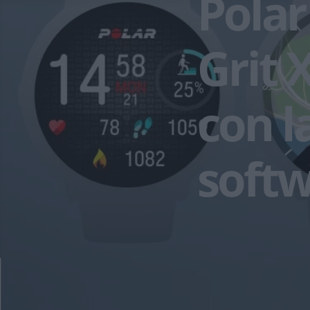
Polar
Grit 
con l
soft