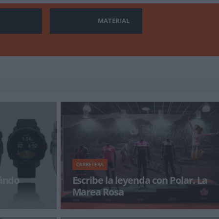
MATERIAL
CARRETERA
uándo
Escribe la leyenda con Polar. La
Marea Rosa
ca pionera en
Mucho más que una marcha de carretera, La