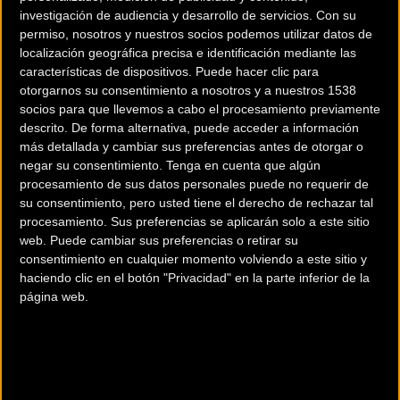
Selección Española la undécima
investigación de audiencia y desarrollo de servicios.
Con su
plaza de Martínez, Peralta y
permiso, nosotros y nuestros socios podemos utilizar datos de
localización geográfica precisa e identificación mediante las
Jiménez en la Velocidad por
características de dispositivos. Puede hacer clic para
otorgarnos su consentimiento a nosotros y a nuestros 1538
Equipos y de Tania Calvo en la
socios para que llevemos a cabo el procesamiento previamente
descrito. De forma alternativa, puede acceder a información
final de Scratch.
más detallada y cambiar sus preferencias antes de otorgar o
negar su consentimiento.
Tenga en cuenta que algún
procesamiento de sus datos personales puede no requerir de
su consentimiento, pero usted tiene el derecho de rechazar tal
La gran cita anual del calendario internacional de ciclismo
procesamiento. Sus preferencias se aplicarán solo a este sitio
en pista, el Campeonato del Mundo, ha dado comienzo hoy
web. Puede cambiar sus preferencias o retirar su
en el velódromo de Roubaix con la participación por parte
consentimiento en cualquier momento volviendo a este sitio y
de la Selección Española del trío de Velocidad por Equipos
haciendo clic en el botón "Privacidad" en la parte inferior de la
página web.
Masculina y de Tania Calvo en la final de Scratch femenino
en una intensa y bonita jornada de tarde que ha dejado
como hecho más destacado el establecimiento de un nuevo
récord del mundo en la prueba de Velocidad por Equipos
femenina por parte del conjunto alemán con un tiempo de