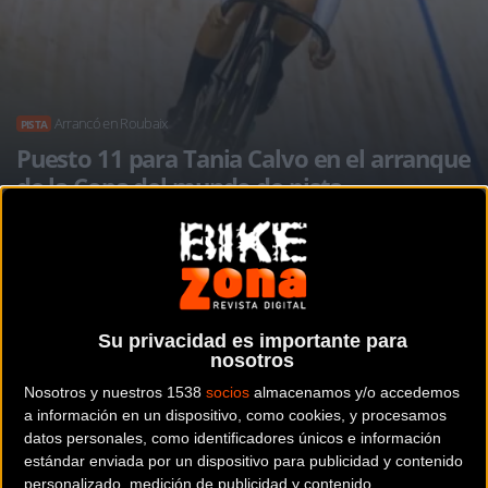
Arrancó en Roubaix
PISTA
Puesto 11 para Tania Calvo en el arranque
de la Copa del mundo de pista
Noticia de
ciclismo
publicada el
jueves, 21 de octubre
Su privacidad es importante para
de 2021
a las
08:32h
en la sección de
Pista
nosotros
Nosotros y nuestros 1538
socios
almacenamos y/o accedemos
La primera jornada del Mundial
a información en un dispositivo, como cookies, y procesamos
de Pista ha deparado para la
datos personales, como identificadores únicos e información
estándar enviada por un dispositivo para publicidad y contenido
personalizado, medición de publicidad y contenido,