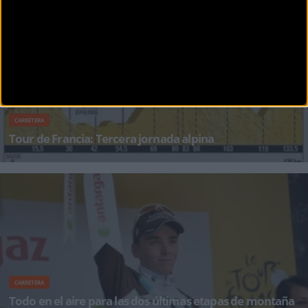
CARRETERA
Tour de Francia: Tercera jornada alpina
Nairo Quintana ha prometido que probará al líder Chris Froome en la etapa de hoy. La
emoción y la b
CARRETERA
Todo en el aire para las dos últimas etapas de montaña