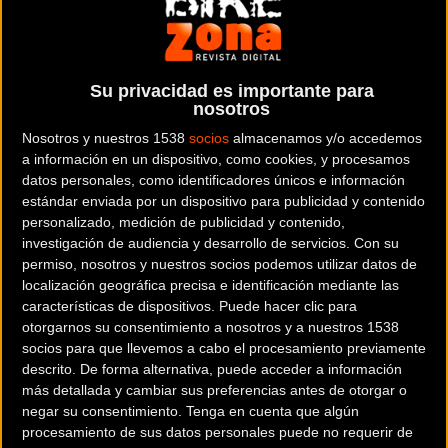
La carrera presenció varios momentos en los que,
los cuatro
fantásticos
, Alberto Contador, Vincenzo Nibali, Chris Froome
y Nairo Quintana, intentaron distanciarse de sus rivales a
Su privacidad es importante para
lo largo del pavés, aunque sin éxito alguno.
nosotros
Nosotros y nuestros 1538
socios
almacenamos y/o accedemos
a información en un dispositivo, como cookies, y procesamos
Siendo una de las etapas más impresionantes y costosas
datos personales, como identificadores únicos e información
de todo el
Tour de Francia
, sobre todo para los que corrían
estándar enviada por un dispositivo para publicidad y contenido
por primera vez en el legendario pavés francés, como el
personalizado, medición de publicidad y contenido,
investigación de audiencia y desarrollo de servicios.
Con su
líder del equipo Movistar, Nairo Quintana, apenas hubo
permiso, nosotros y nuestros socios podemos utilizar datos de
damnificados a excepción del francés y líder del equipo FDJ,
localización geográfica precisa e identificación mediante las
Thibaut Pinot, que quedó relegado a un sexagésimo octavo
características de dispositivos. Puede hacer clic para
lugar tras sufrir un pinchazo.
otorgarnos su consentimiento a nosotros y a nuestros 1538
socios para que llevemos a cabo el procesamiento previamente
Uno de los más activos de la jornada fue Vincenzo Nibali
descrito. De forma alternativa, puede acceder a información
más detallada y cambiar sus preferencias antes de otorgar o
quien perpetró varios intentos de romper y escaparse del
negar su consentimiento.
Tenga en cuenta que algún
pelotón, pero Chris Froome, respondía a cada uno de esos
procesamiento de sus datos personales puede no requerir de