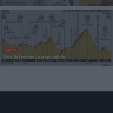
Alberto Contador, que no sufre secuelas tras la caída sufrida en la etapa del martes, fue el
hombre más ac
CARRETERA
Tour de Francia: La etapa del día
Etapa completa hoy en los Alpes, con las primeras rampas ya en el kilómetro 6.5. Los
ciclistas