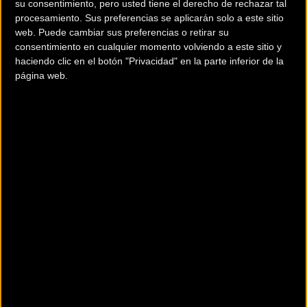
intentos con la fuerza a la que ya nos tiene más que
su consentimiento, pero usted tiene el derecho de rechazar tal
acostumbrados, evitando que el italiano pudiera escaparse.
procesamiento. Sus preferencias se aplicarán solo a este sitio
web. Puede cambiar sus preferencias o retirar su
consentimiento en cualquier momento volviendo a este sitio y
A tres kilómetros de la meta, Tony Martin, tres veces
haciendo clic en el botón "Privacidad" en la parte inferior de la
campeón del mundo en la modalidad de contrarreloj, dió
página web.
un fuerte hachazo al que nadie pudo responder para
hacerse con la victoria y el liderato del Tour de Francia.
Chris Froome perdía así el maillot de líder, aunque tras la
carrera declaró que tanto para él como para su equipo era
un alivio no tener que defender el liderato.
TOP TEN GENERAL
1. GER MARTIN Tony 114 ETIXX-QUICK STEP 12h 40' 26''
2. GBR FROOME Christopher 31 TEAM SKY 12h 40' 38'' + 00'
12''