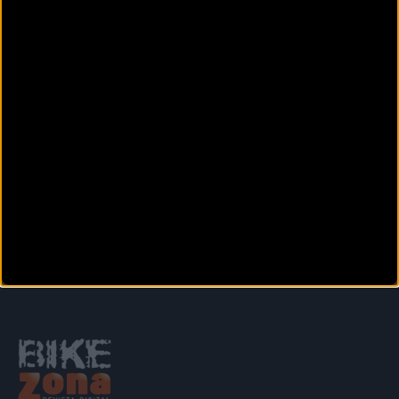
EVO21 activa luces
inteligentes y alertas
SOS por 129 euros
Anterior
Siguiente
1
2
3
4
5
6
7
8
9
Secciones