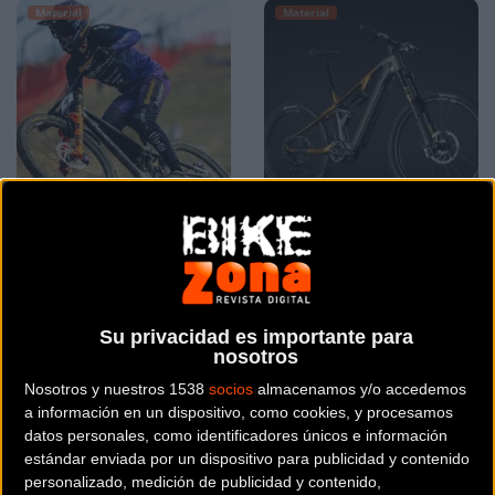
Material
Material
Ruedas Mavic Deemax
Llega la nueva Merida
DH el componente
LITHOS una e-MTB de
definitivo para reventar
enduro con cuadro de
el crono en descenso
carbono CF3 y motor
Su privacidad es importante para
Bosch
nosotros
Nosotros y nuestros 1538
socios
almacenamos y/o accedemos
Material
Material
a información en un dispositivo, como cookies, y procesamos
datos personales, como identificadores únicos e información
estándar enviada por un dispositivo para publicidad y contenido
personalizado, medición de publicidad y contenido,