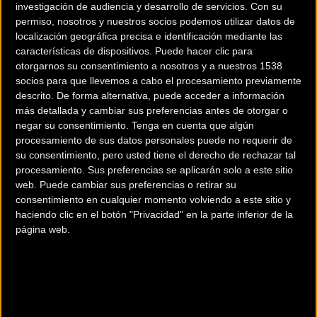
investigación de audiencia y desarrollo de servicios.
Con su
permiso, nosotros y nuestros socios podemos utilizar datos de
localización geográfica precisa e identificación mediante las
características de dispositivos. Puede hacer clic para
otorgarnos su consentimiento a nosotros y a nuestros 1538
socios para que llevemos a cabo el procesamiento previamente
Nuevos monos y
Bosch lanza su primer
descrito. De forma alternativa, puede acceder a información
pantorrilleras de triatlón
motor en el buje Hub
más detallada y cambiar sus preferencias antes de otorgar o
Swiss Side AERO baten
Line con la batería
negar su consentimiento.
Tenga en cuenta que algún
récords de velocidad
PowerTube 360
procesamiento de sus datos personales puede no requerir de
su consentimiento, pero usted tiene el derecho de rechazar tal
procesamiento. Sus preferencias se aplicarán solo a este sitio
Material
Material
web. Puede cambiar sus preferencias o retirar su
consentimiento en cualquier momento volviendo a este sitio y
haciendo clic en el botón "Privacidad" en la parte inferior de la
página web.