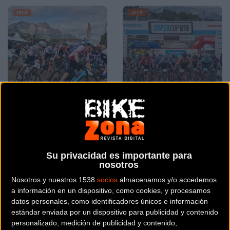
MTB
MTB
Tom Pidcock y Pauline
Llega la primera prueba
Ferrand-Prevot toman
de la Shimano Super
posiciones para la
Cup Massi en La Nucía
Shimano Super Cup
Su privacidad es importante para
nosotros
Massi en La Nucí
Nosotros y nuestros 1538
socios
almacenamos y/o accedemos
a información en un dispositivo, como cookies, y procesamos
MTB
MTB
datos personales, como identificadores únicos e información
estándar enviada por un dispositivo para publicidad y contenido
personalizado, medición de publicidad y contenido,