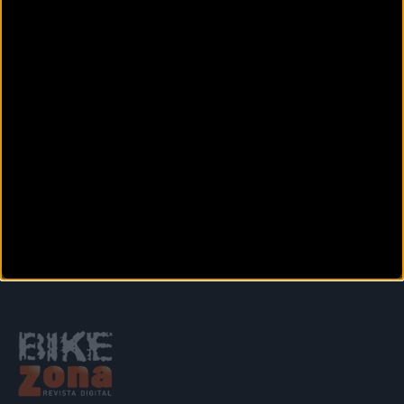
de la Club La Santa 4
Stage MTB Race
Lanzarote 2024
Anterior
Siguiente
1
2
3
4
5
6
7
8
9
Secciones