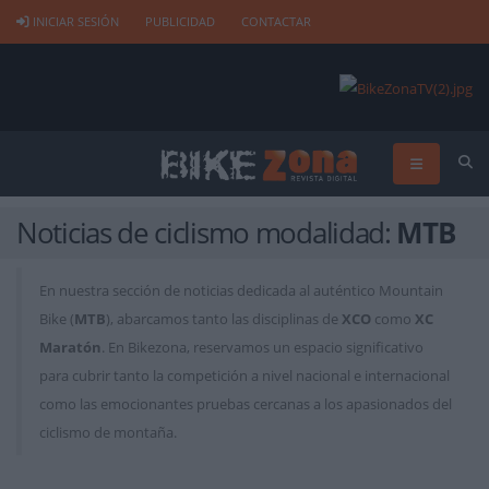
INICIAR SESIÓN
PUBLICIDAD
CONTACTAR
Noticias de ciclismo modalidad:
MTB
En nuestra sección de noticias dedicada al auténtico Mountain
Bike (
MTB
), abarcamos tanto las disciplinas de
XCO
como
XC
Maratón
. En Bikezona, reservamos un espacio significativo
para cubrir tanto la competición a nivel nacional e internacional
como las emocionantes pruebas cercanas a los apasionados del
ciclismo de montaña.