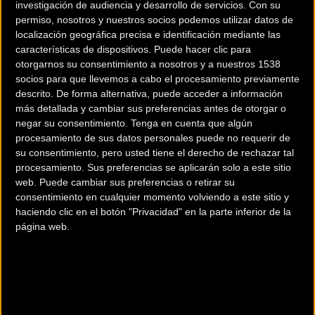
investigación de audiencia y desarrollo de servicios.
Con su
permiso, nosotros y nuestros socios podemos utilizar datos de
localización geográfica precisa e identificación mediante las
características de dispositivos. Puede hacer clic para
otorgarnos su consentimiento a nosotros y a nuestros 1538
socios para que llevemos a cabo el procesamiento previamente
Felipe Orts e Isma
La Mediterranean Epic
descrito. De forma alternativa, puede acceder a información
más detallada y cambiar sus preferencias antes de otorgar o
Esteban una pareja para
2024 nos traerá el
negar su consentimiento.
Tenga en cuenta que algún
optar a todo en La
primer gran duelo
procesamiento de sus datos personales puede no requerir de
Vuelta a Ibiza MTB 2024
mundial del MTB XC
su consentimiento, pero usted tiene el derecho de rechazar tal
Maratón
procesamiento. Sus preferencias se aplicarán solo a este sitio
web. Puede cambiar sus preferencias o retirar su
consentimiento en cualquier momento volviendo a este sitio y
MTB
MTB
haciendo clic en el botón "Privacidad" en la parte inferior de la
página web.