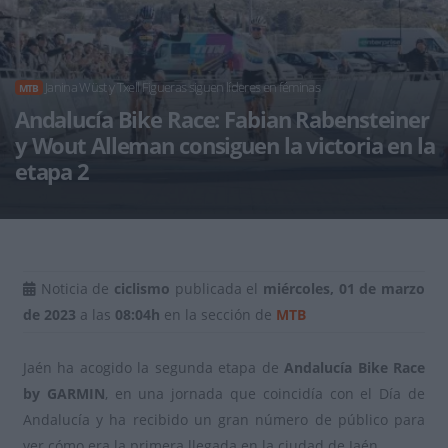
Janina Wüst y Txell Figueras siguen líderes en féminas
MTB
Andalucía Bike Race: Fabian Rabensteiner
y Wout Alleman consiguen la victoria en la
etapa 2
Noticia de
ciclismo
publicada el
miércoles, 01 de marzo
de 2023
a las
08:04h
en la sección de
MTB
Jaén ha acogido la segunda etapa de
Andalucía Bike Race
by GARMIN
, en una jornada que coincidía con el Día de
Andalucía y ha recibido un gran número de público para
ver cómo era la primera llegada en la ciudad de Jaén.