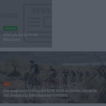
PUBLICIDAD
Disfruta de la TV de
BikeZona
¡Alégrate el día con BikeZonaTV!
MTB
Los mejores ciclistas del MTB XCM se darán cita en la
XIII Andalucía Bike Race by GARMIN
Hans Becking, Wout Alleman, Tiago Ferreira, Fabian Rabensteiner o Sergio Mantecón, son