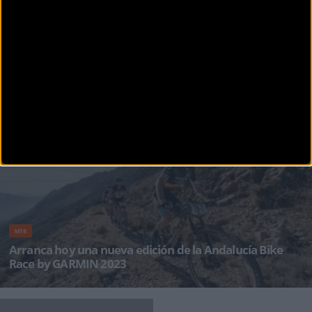
MTB
Michal Paluta y Pawel Bernas primeros líderes de la
Andalucía Bike Race 2023
Torredelcampo ha acogido por primera vez la etapa inaugural de Andalucía Bike Race by
GARMIN en su 13ª
MTB
Arranca hoy una nueva edición de la Andalucía Bike
Race by GARMIN 2023
Arranca hoy una nueva edición de la Andalucia Bike Race. Una de las grandes novedades de
esta edición es