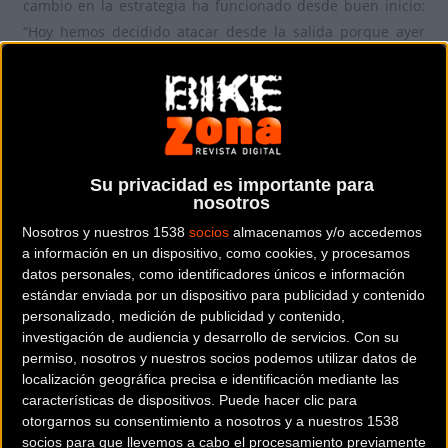
cambio en la estrategia ha funcionado desde buen inicio:
“Hoy hemos decidido atacar desde la salida porque ayer
tuvimos mala suerte con las condiciones meteorológicas, y
perdimos tiempo. Nos hemos sentido los dos muy bien y
nos hemos manejado para sacar una buena ventaja”.
Por detrás suyo se ha formado un grupo perseguidor que
ha rodado junto durante toda la etapa. La nieve y el hielo
Su privacidad es importante para
nosotros
acumulados en la cima de El Pincho han provocado que los
Nosotros y nuestros 1538
socios
almacenamos y/o accedemos
corredores tuvieran que ser cuidadosos en el descenso.
a información en un dispositivo, como cookies, y procesamos
Tiago Ferreira y Andreas Miltiadis (DMT-Blackjack) quienes
datos personales, como identificadores únicos e información
han conseguido una segunda posición, han liderado este
estándar enviada por un dispositivo para publicidad y contenido
grupo hasta meta, llegando a más de 2 minutos de los
personalizado, medición de publicidad y contenido,
ganadores de la etapa, seguidos de los italianos Francesco
investigación de audiencia y desarrollo de servicios.
Con su
permiso, nosotros y nuestros socios podemos utilizar datos de
Failli y Riccardo Chiarini (Taddei Factory Team) que han
localización geográfica precisa e identificación mediante las
completado el podio. Por su parte Michal Paluta y Pawel
características de dispositivos. Puede hacer clic para
Bernas (JBG2 Team), ganadores de la primera etapa y
otorgarnos su consentimiento a nosotros y a nuestros 1538
actuales líderes, mantienen el cosechado maillot de la
socios para que llevemos a cabo el procesamiento previamente