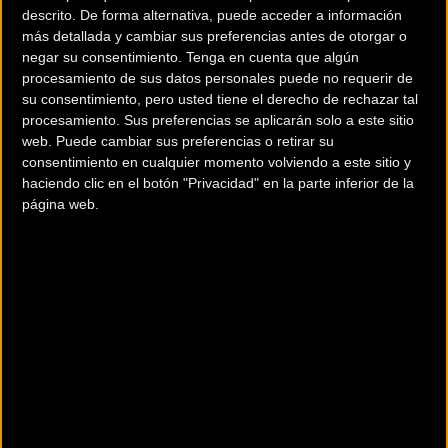
descrito. De forma alternativa, puede acceder a información
general.
más detallada y cambiar sus preferencias antes de otorgar o
negar su consentimiento.
Tenga en cuenta que algún
procesamiento de sus datos personales puede no requerir de
Prueba femenina
su consentimiento, pero usted tiene el derecho de rechazar tal
procesamiento. Sus preferencias se aplicarán solo a este sitio
En categoría femenina, las líderes, Janina Wüst y Txell
web. Puede cambiar sus preferencias o retirar su
consentimiento en cualquier momento volviendo a este sitio y
Figueras (BUFF®-Megamo Team) han salido con el objetivo
haciendo clic en el botón "Privacidad" en la parte inferior de la
de mantener el liderato en la general, pero en la subida a
página web.
El Pincho, la lituana Katazina Sosna y la suiza Irina
Luetzelschwab (Team Torpado BULLS Swiss) han
aprovechado la subida para adelantarlas y coger la
distancia suficiente como para llegar a meta y conseguir la
victoria de etapa. “Ha sido una etapa rápida. Después de
los primeros 20 kilómetros nos hemos puesto delante y
hemos liderado toda la carrera. Ha sido muy bonito porque
arriba estaba nevado y la temperatura era baja, pero el
terreno estaba bien, y sin riesgo en el descenso”.