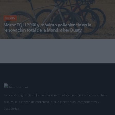
MATERIAL
Motor TQ HPR60 y máxima polivalencia en la
renovación total de la Mondraker Dusty
La firma alicantina evoluciona su emblemático modelo para abarcar desde el gravel más
aventurero y los
La revista digital de ciclismo Bikezona te ofrece noticias sobre mountain
bike MTB, ciclismo de carretera, e-bikes, bicicletas, componentes y
accesorios.