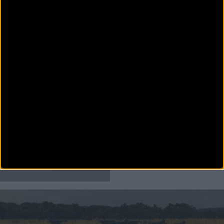
MATERIAL
La nueva Scott Sweep irrumpe en el mercado de las
bicicletas eléctricas para conquistar la ciudad
Diseñada para simplificar cada desplazamiento diario, la nueva e-bike de la marca suiza
combina un motor de b
PUBLICIDAD
Disfruta de la TV de
BikeZona
¡Alégrate el día con BikeZonaTV!