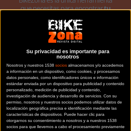
que necesitas para encontrar
tu
bicicleta ideal
antes de realizar la
compra.
Puede usar
nuestro
buscador con más de
35.000 referencias o el
comparador de
bicicletas
.
Su privacidad es importante para
nosotros
Nosotros y nuestros 1538
socios
almacenamos y/o accedemos
a información en un dispositivo, como cookies, y procesamos
IR AL BUSCADOR
IR AL COMPARADOR
datos personales, como identificadores únicos e información
estándar enviada por un dispositivo para publicidad y contenido
personalizado, medición de publicidad y contenido,
investigación de audiencia y desarrollo de servicios.
Con su
Filtrar
bicicletas
por tipo
permiso, nosotros y nuestros socios podemos utilizar datos de
CARRETERA
MTB - RÍGIDA
localización geográfica precisa e identificación mediante las
características de dispositivos. Puede hacer clic para
MTB - FREERIDE / DH
TANDEM
otorgarnos su consentimiento a nosotros y a nuestros 1538
socios para que llevemos a cabo el procesamiento previamente
CITY - TREKKING
BMX