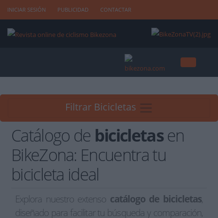
INICIAR SESIÓN
PUBLICIDAD
CONTACTAR
Filtrar Bicicletas
Catálogo de
bicicletas
en
BikeZona: Encuentra tu
bicicleta ideal
Explora nuestro extenso
catálogo de bicicletas
,
diseñado para facilitar tu búsqueda y comparación,