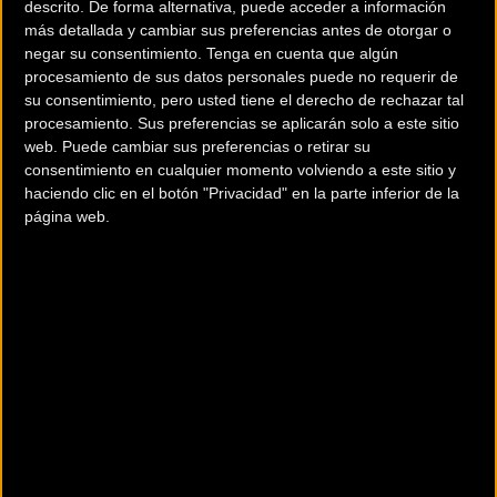
descrito. De forma alternativa, puede acceder a información
más detallada y cambiar sus preferencias antes de otorgar o
MTB - DOBLE XC
EBIKES - URBAN
negar su consentimiento.
Tenga en cuenta que algún
MTB - FREESTYLE - DIRT
MTB - ENDURO
procesamiento de sus datos personales puede no requerir de
su consentimiento, pero usted tiene el derecho de rechazar tal
TRIATLÓN
PLEGABLES
procesamiento. Sus preferencias se aplicarán solo a este sitio
web. Puede cambiar sus preferencias o retirar su
ESPECIALES
CICLOCROSS
consentimiento en cualquier momento volviendo a este sitio y
haciendo clic en el botón "Privacidad" en la parte inferior de la
MTB - FATBIKES
TRIAL
página web.
EBIKES - MTB DOBLES
EBIKES - MTB RÍGIDAS
EBIKES - ROAD
GRAVEL
Tests de
bicicletas
Ver todos