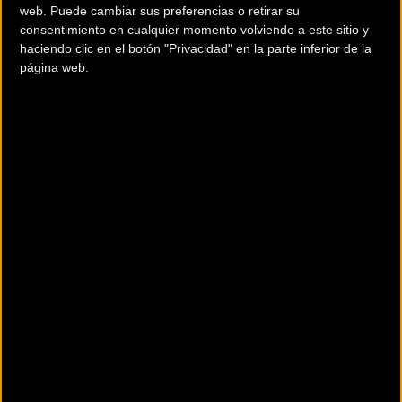
web. Puede cambiar sus preferencias o retirar su
consentimiento en cualquier momento volviendo a este sitio y
haciendo clic en el botón "Privacidad" en la parte inferior de la
página web.
Más info. de este evento
EUROBIKE 2020 - CANCELADO
Se celebra del
24/11/2020
al
26/11/2020
La edición especial de Eurobike 2020 prevista para el 24 y 26 de
noviembre de 2020 no tendrá lugar. Debido a la reevaluac
... [+]
Comentarios de la Noticia
Noticias sin comentarios. ¡Ya puedes escribir el tuyo!