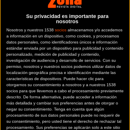
Con la prohibición de eventos en Alemania hasta finales de
Su privacidad es importante para
agosto de 2020, un inicio normanl de la 29ª EUROBIKE en
nosotros
las fechas previstas es prácticamente imposible solo dos
Nosotros y nuestros 1538
socios
almacenamos y/o accedemos
días después con el trabajo preparatorio y preparatorio
a información en un dispositivo, como cookies, y procesamos
datos personales, como identificadores únicos e información
correspondiente.
estándar enviada por un dispositivo para publicidad y contenido
personalizado, medición de publicidad y contenido,
Por este motivo se ha decidido no celebrar la EUROBIKE
investigación de audiencia y desarrollo de servicios.
Con su
2020 en el plazo previsto del 2 al 5 de septiembre y en la
permiso, nosotros y nuestros socios podemos utilizar datos de
forma habitual.
localización geográfica precisa e identificación mediante las
características de dispositivos. Puede hacer clic para
De esta manera se traslada a 2 meses y medio después.
otorgarnos su consentimiento a nosotros y a nuestros 1538
socios para que llevemos a cabo el procesamiento previamente
Será del 24 al 26 Noviembre de 2020 un especial de
descrito. De forma alternativa, puede acceder a información
EUROBIKE.
más detallada y cambiar sus preferencias antes de otorgar o
negar su consentimiento.
Tenga en cuenta que algún
procesamiento de sus datos personales puede no requerir de
su consentimiento, pero usted tiene el derecho de rechazar tal
procesamiento. Sus preferencias se aplicarán solo a este sitio