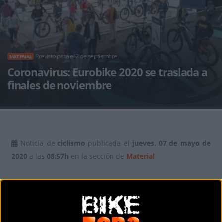
Previsto para el 2 de septiembre
MATERIAL
Coronavirus: Eurobike 2020 se traslada a
finales de noviembre
Noticia de
ciclismo
publicada el
jueves, 07 de mayo de
2020
a las
08:57h
en la sección de
Material
"La pandemia del Coronavirus sigue teniendo un firme
control sobre el mundo." han explicado desde la
organización de la feria ciclista más importante de Europa,
Eurobike 2020.