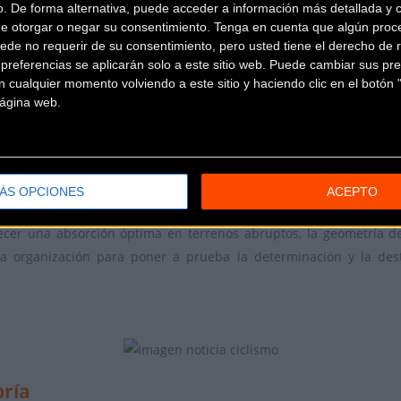
nidad del gravel
o. De forma alternativa, puede acceder a información más detallada y 
de otorgar o negar su consentimiento.
Tenga en cuenta que algún proc
ede no requerir de su consentimiento, pero usted tiene el derecho de r
trema Italia
es un reconocimiento explícito a todos los estament
referencias se aplicarán solo a este sitio web. Puede cambiar sus pref
ineros y músicos que configuran la experiencia en el campamento cen
 cualquier momento volviendo a este sitio y haciendo clic en el botón "
 página web.
mucho más allá del rendimiento cronometrado, priorizando los v
ÁS OPCIONES
ACEPTO
convierten en la opción idónea para afrontar los sectores más roto
cer una absorción óptima en terrenos abruptos, la geometría de 
a organización para poner a prueba la determinación y la dest
bría