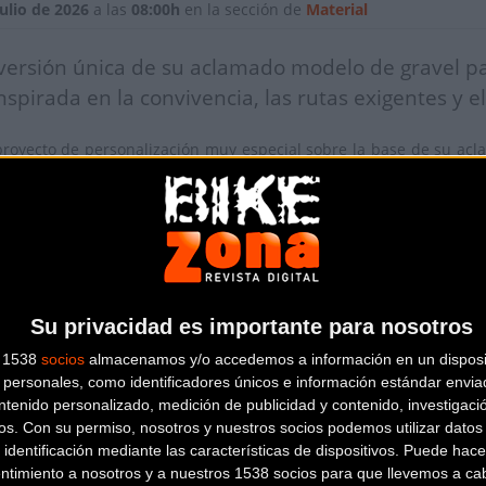
ulio de 2026
a las
08:00h
en la sección de
Material
versión única de su aclamado modelo de gravel par
nspirada en la convivencia, las rutas exigentes y e
royecto de personalización muy especial sobre la base de su ac
bandona los códigos estéticos tradicionales de la competición.
r el colectivo Umbria Bikepacking, la marca ha diseñado una dec
 la edición de este año
2026
.
Su privacidad es importante para nosotros
lo de exposición o de competición pura, sino como una herramie
s 1538
socios
almacenamos y/o accedemos a información en un disposit
personalizada
de este cuadro de carbono busca plasmar visualment
personales, como identificadores únicos e información estándar enviad
Apeninos umbros
, las acampadas nocturnas y el espíritu de cam
ntenido personalizado, medición de publicidad y contenido, investigaci
 el sillín.
os.
Con su permiso, nosotros y nuestros socios podemos utilizar datos 
 identificación mediante las características de dispositivos. Puede hacer
ntimiento a nosotros y a nuestros 1538 socios para que llevemos a ca