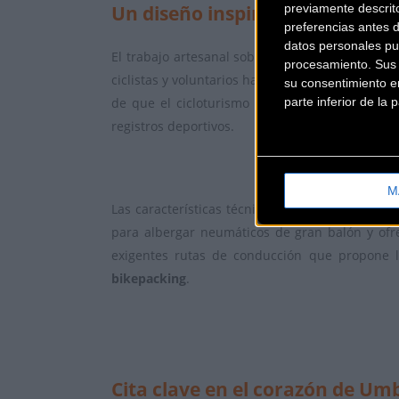
Un diseño inspirado en la comu
previamente descrit
preferencias antes 
datos personales pu
El trabajo artesanal sobre el cuadro de la
3T Ex
procesamiento. Sus p
ciclistas y voluntarios hasta los mecánicos, coc
su consentimiento en
parte inferior de la
de que el cicloturismo de larga distancia va 
registros deportivos.
M
Las características técnicas de este modelo la 
para albergar neumáticos de gran balón y ofre
exigentes rutas de conducción que propone l
bikepacking
.
Cita clave en el corazón de Um