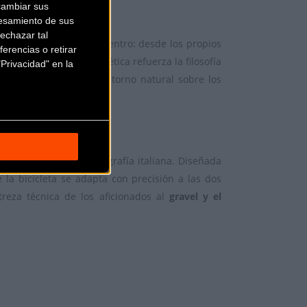
cambiar sus
esamiento de sus
echazar tal
os que dan vida al encuentro: desde los propios
erencias o retirar
tral. La propuesta estética refuerza la filosofía
Privacidad" en la
ínculos humanos y el entorno natural sobre los
s y complejos de la geografía italiana. Diseñada
la bicicleta se adapta con precisión a las dos
reza técnica de los aficionados al
gravel y el