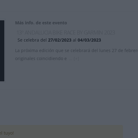
Más info. de este evento
13º ANDALUCIA BIKE RACE BY GARMIN 2023
Se celebra del
27/02/2023
al
04/03/2023
La próxima edición que se celebrará del lunes 27 de febrer
originales coincidiendo e
... [+]
l tuyo!