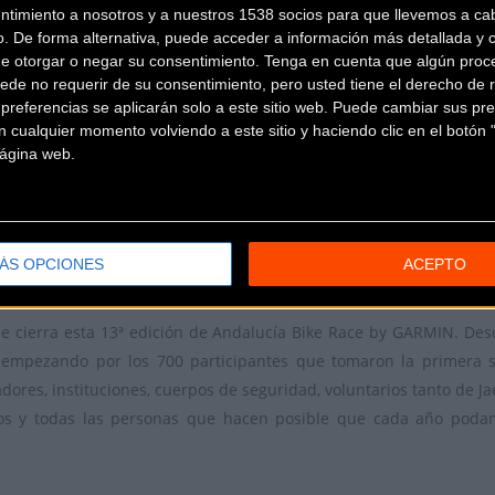
Drechou les ha servido también para terminar segundos en la clasi
ntimiento a nosotros y a nuestros 1538 socios para que llevemos a ca
addei Factory Team) se quedan con la tercera posición en la general 
o. De forma alternativa, puede acceder a información más detallada y 
de otorgar o negar su consentimiento.
Tenga en cuenta que algún proc
ede no requerir de su consentimiento, pero usted tiene el derecho de r
Katazina Sosna e Irina Luetzelschwab (Team Torpado BULLS Swiss)
referencias se aplicarán solo a este sitio web. Puede cambiar sus pref
 Bike Race by GARMIN. Lejla Njemcevic y Stefanie Dohrn (Canyon Alle
 cualquier momento volviendo a este sitio y haciendo clic en el botón "
sna y Luetzelschwab han podido controlar la diferencia y llevarse 
 página web.
timo tramo nos hemos apretado al máximo porque ellas ganaban la 
Njemcevic y Dohrn les ha servido para consolidar su segunda pos
ÁS OPCIONES
ACEPTO
am) han terminado en tercera posición y han completado el podio.
, se cierra esta 13ª edición de Andalucía Bike Race by GARMIN. D
 empezando por los 700 participantes que tomaron la primera sal
dores, instituciones, cuerpos de seguridad, voluntarios tanto de J
dos y todas las personas que hacen posible que cada año poda