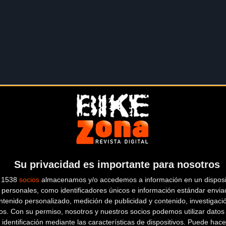
n muy similar al vivido ayer en la Skoda Super Stage. Los líder
Su privacidad es importante para nosotros
 tomar las riendas de la etapa junto a Enrique Morcillo y Hugo 
de la Asomadilla, pero en esta ocasión los líderes no han perdona
s 1538
socios
almacenamos y/o accedemos a información en un disposit
 edición de Andalucía Bike Race by GARMIN con cuatro triunfos parci
personales, como identificadores únicos e información estándar enviad
ntenido personalizado, medición de publicidad y contenido, investigaci
os.
Con su permiso, nosotros y nuestros socios podemos utilizar datos 
 identificación mediante las características de dispositivos. Puede hacer