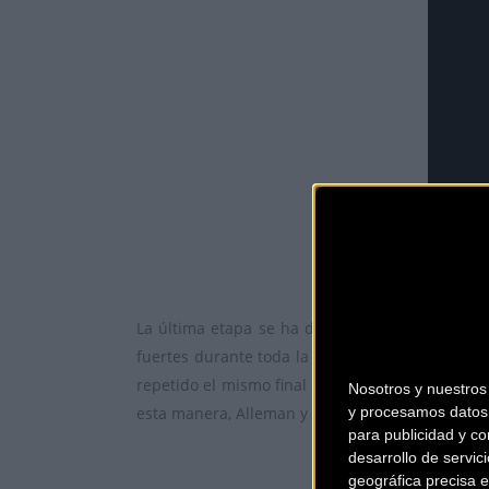
La última etapa se ha desarrollado con un guió
fuertes durante toda la carrera, han vuelto a
repetido el mismo final que ayer en el Parque 
Nosotros y nuestro
esta manera, Alleman y Rabensteiner cierran esta
y procesamos datos 
para publicidad y co
desarrollo de servici
geográfica precisa e