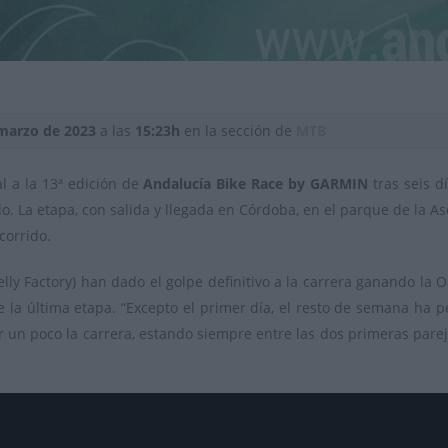
marzo de 2023
a las
15:23h
en la sección de
MTB
l a la 13ª edición de
Andalucía Bike Race by GARMIN
tras seis d
. La etapa, con salida y llegada en Córdoba, en el parque de la As
corrido.
lly Factory) han dado el golpe definitivo a la carrera ganando la O
 la última etapa. “Excepto el primer día, el resto de semana ha 
 un poco la carrera, estando siempre entre las dos primeras pareja