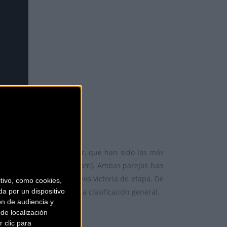
es Alleman y Rabensteiner, que han sido los más
Drechou (BUFF®-Megamo Team). Ambas parejas han
do y han sumado una nueva victoria de etapa. De
ivo, como cookies,
ales y la victoria en la clasificación general.
a por un dispositivo
ón de audiencia y
de localización
 clic para