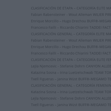
CLASIFICACIÓN DE ETAPA – CATEGORÍA ELITE M
Fabian Rabensteiner - Wout Alleman WILIER PIR
Enrique Morcillo – Hugo Drechou BUFF®-MEGA
Francesco Failli – Riccardo Chiarini TADDEI FA
CLASIFICACIÓN GENERAL – CATEGORÍA ELITE M
Fabian Rabensteiner - Wout Alleman WILIER PIR
Enrique Morcillo – Hugo Drechou BUFF®-MEGA
Francesco Failli – Riccardo Chiarini TADDEI FA
CLASIFICACIÓN DE ETAPA – CATEGORÍA ELITE F
Lejla Njemcevic - Stefanie Dohrn CANYON ALLEB
Katazina Sosna – Irina Luetzelschwab TEAM TO
Txell Figueras – Janina Wüst BUFF®-MEGAMO T
CLASIFICACIÓN GENERAL – CATEGORÍA FEMENI
Katazina Sosna – Irina Luetzelschwab TEAM TO
Lejla Njemcevic - Stefanie Dohrn CANYON ALLEB
Txell Figueras – Janina Wüst BUFF®-MEGAMO T