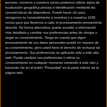
permiso, nosotros y nuestros socios podemos utilizar datos de
Carretera
Carretera
localización geográfica precisa e identificación mediante las
características de dispositivos. Puede hacer clic para
otorgarnos su consentimiento a nosotros y a nuestros 1538
socios para que llevemos a cabo el procesamiento previamente
descrito. De forma alternativa, puede acceder a información
más detallada y cambiar sus preferencias antes de otorgar o
negar su consentimiento.
Tenga en cuenta que algún
procesamiento de sus datos personales puede no requerir de
su consentimiento, pero usted tiene el derecho de rechazar tal
2.000 cicloturistas
32 km de CRI para
procesamiento. Sus preferencias se aplicarán solo a este sitio
web. Puede cambiar sus preferencias o retirar su
pedalean en la Gran
decidir los nuevos
consentimiento en cualquier momento volviendo a este sitio y
Fondo Alberto Contador
arcoíris élite femenino y
haciendo clic en el botón "Privacidad" en la parte inferior de la
sub23 masculino
página web.
Carretera
Carretera