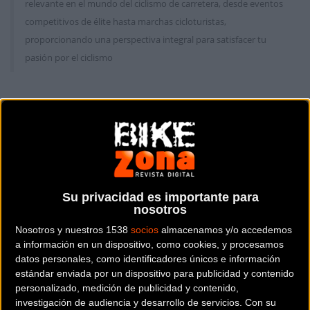
relevante en el mundo del ciclismo de carretera, desde eventos
competitivos de élite hasta marchas cicloturistas,
proporcionando una perspectiva integral para satisfacer tu
pasión por el ciclismo
Carretera
Carretera
Su privacidad es importante para
nosotros
Nosotros y nuestros 1538
socios
almacenamos y/o accedemos
a información en un dispositivo, como cookies, y procesamos
Victoria de Martí
Vídeo: Pedaleando en la
datos personales, como identificadores únicos e información
Márquez en la Volta a
costa estrena
estándar enviada por un dispositivo para publicidad y contenido
Galicia
temporada 2019
personalizado, medición de publicidad y contenido,
investigación de audiencia y desarrollo de servicios.
Con su