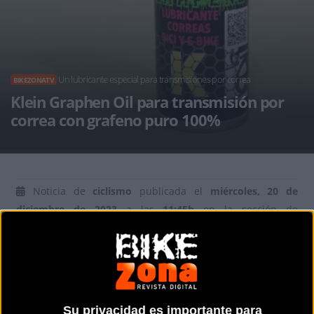
Un lubricante especial para transmisiones por correa
BIKEZONATV
Klein Graphen Oil para transmisión por
correa con grafeno puro 100%
Noticia de
ciclismo
publicada el
miércoles, 20 de
diciembre de 2023
a las
11:45h
en la sección de
BikezonaTV
Las bicicletas de transmisión mediante correa tienen
muchas ventajas frente a las más convencionales y que
todos conocemos de cadena. Las transmisiones de correa
Su privacidad es importante para