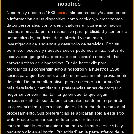
son silenciosas y limpias, además de requerir muy poco
nosotros
mantenimiento.
Nosotros y nuestros 1538
socios
almacenamos y/o accedemos
a información en un dispositivo, como cookies, y procesamos
Si además se trata de una correa fabricada con carbono,
datos personales, como identificadores únicos e información
es aun más resistente al desgaste y dura mucho más
estándar enviada por un dispositivo para publicidad y contenido
personalizado, medición de publicidad y contenido,
tiempo sin tener que sustituirla. De promedio, una correa
investigación de audiencia y desarrollo de servicios.
Con su
de carbono
puede durar entre 25.000 y 30.000 km
,
permiso, nosotros y nuestros socios podemos utilizar datos de
mientras que una cadena no suele superar los 5.000 km.
localización geográfica precisa e identificación mediante las
características de dispositivos. Puede hacer clic para
otorgarnos su consentimiento a nosotros y a nuestros 1538
socios para que llevemos a cabo el procesamiento previamente
descrito. De forma alternativa, puede acceder a información
más detallada y cambiar sus preferencias antes de otorgar o
negar su consentimiento.
Tenga en cuenta que algún
procesamiento de sus datos personales puede no requerir de
su consentimiento, pero usted tiene el derecho de rechazar tal
procesamiento. Sus preferencias se aplicarán solo a este sitio
web. Puede cambiar sus preferencias o retirar su
consentimiento en cualquier momento volviendo a este sitio y
haciendo clic en el botón "Privacidad" en la parte inferior de la