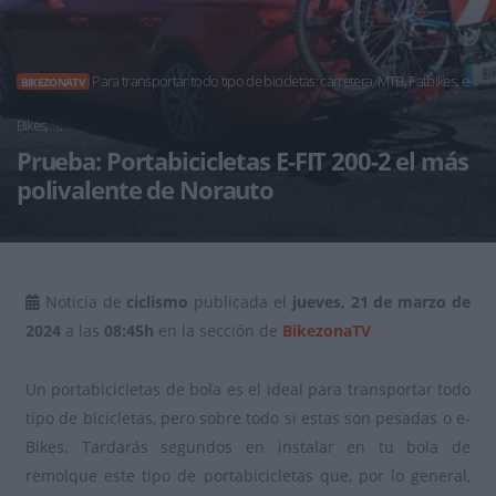
Para transportar todo tipo de bicicletas: carretera, MTB, Fatbikes, e-
BIKEZONATV
Bikes,…..
Prueba: Portabicicletas E-FIT 200-2 el más
polivalente de Norauto
Noticia de
ciclismo
publicada el
jueves, 21 de marzo de
2024
a las
08:45h
en la sección de
BikezonaTV
Un portabicicletas de bola es el ideal para transportar todo
tipo de bicicletas, pero sobre todo si estas son pesadas o e-
Bikes. Tardarás segundos en instalar en tu bola de
remolque este tipo de portabicicletas que, por lo general,