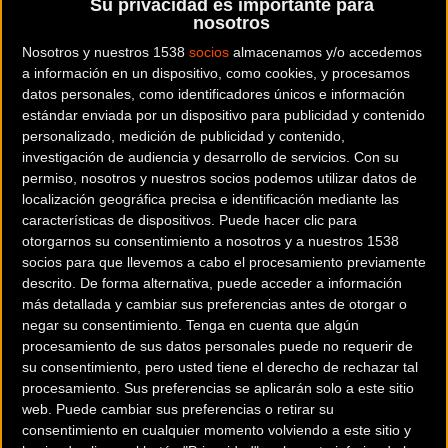
Su privacidad es importante para
nosotros
Nosotros y nuestros 1538
socios
almacenamos y/o accedemos
a información en un dispositivo, como cookies, y procesamos
datos personales, como identificadores únicos e información
estándar enviada por un dispositivo para publicidad y contenido
personalizado, medición de publicidad y contenido,
investigación de audiencia y desarrollo de servicios.
Con su
permiso, nosotros y nuestros socios podemos utilizar datos de
localización geográfica precisa e identificación mediante las
Como indica su terminación en su nomenclatura “2” está
características de dispositivos. Puede hacer clic para
ideado para el transporte de
dos bicicletas de un máximo
otorgarnos su consentimiento a nosotros y a nuestros 1538
de 30 kilos
cada una, lo que nos garantiza que soporta
socios para que llevemos a cabo el procesamiento previamente
hasta las e-Bikes más pesadas del mercado. Si queremos
descrito. De forma alternativa, puede acceder a información
más detallada y cambiar sus preferencias antes de otorgar o
transportar tres bicicletas tendríamos que ir a la opción de
negar su consentimiento.
Tenga en cuenta que algún
un
raíl supletorio
(incluido en el catálogo como opcional) o
procesamiento de sus datos personales puede no requerir de
al modelo
E-FIT 100-3
,
de características muy similares al
su consentimiento, pero usted tiene el derecho de rechazar tal
modelo del que en esta ocasión os estamos hablando.
procesamiento. Sus preferencias se aplicarán solo a este sitio
web. Puede cambiar sus preferencias o retirar su
consentimiento en cualquier momento volviendo a este sitio y
Muchas son las cosas que resultan muy sobresalientes en