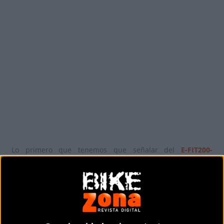
Lo primero que tenemos que señalar del
E-FIT200-
2deNorauto
es que está diseñado para durar, ya que
cuenta con la
certificación XPR 18904-4
, que garantiza un
alto nivel de calidad y resistencia.