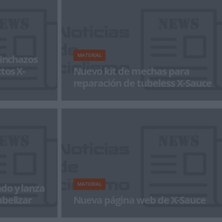
MATERIAL
pinchazos
tos X-
Nuevo kit de mechas para
reparación de tubeless X-Sauce
evolución de
El nuevo kit de mechas M-0 viene a completar
 mantenimiento
la gama previamente existente, el M-1 y el M-2.
El M-0 es un nuevo kit de
MATERIAL
do y lanza
ubelizar
Nueva página web de X-Sauce
e catálogo, en
X-Sauce, fabricante de productos para el