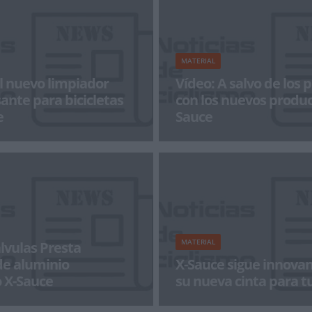
MATERIAL
l nuevo limpiador
Vídeo: A salvo de los 
ante para bicicletas
con los nuevos produc
e
Sauce
aza su anterior limpiador
La marca X-Sauce, es constante 
 por un nuevo producto
accesorios y productos para el
rante el último a&ntil
de las bicicletas,
MATERIAL
lvulas Presta
de aluminio
X-Sauce sigue innovan
 X-Sauce
su nueva cinta para t
nstante evolución de accesorios
X-Sauce aumenta sus opciones d