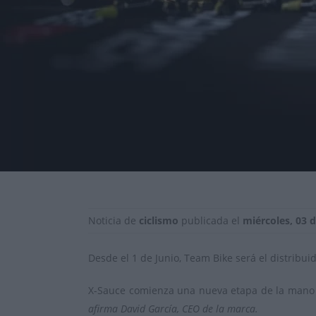
Noticia de
ciclismo
publicada el
miércoles, 03 d
Desde el 1 de Junio, Team Bike será el distribui
X-Sauce comienza una nueva etapa de la mano 
afirma David García, CEO de la marca.