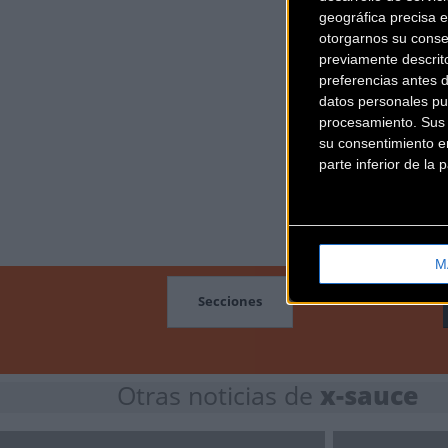
geográfica precisa e
otorgarnos su conse
previamente descrit
preferencias antes 
datos personales pu
procesamiento. Sus p
su consentimiento en
parte inferior de la
M
MOCIONES
Secciones
Otras noticias de
x-sauce