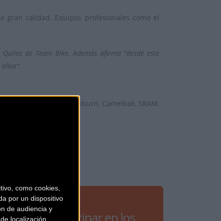
de gran calidad. Equipos profesionales como el
 Quiles de Team Bike. Además afirma “desde este
años".
Maxxis, Giro , Bell, Blackburn, Camelbak, SRAM,
ivo, como cookies,
a por un dispositivo
ón de audiencia y
Para participar en los
de localización