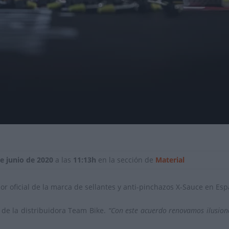
e junio de 2020
a las
11:13h
en la sección de
Material
dor oficial de la marca de sellantes y anti-pinchazos X-Sauce en Esp
de la distribuidora Team Bike.
“Con este acuerdo renovamos ilusione