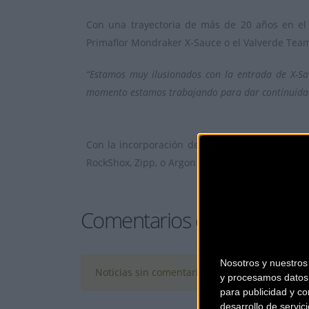
Con una trayectoria de más de 20 años en el
Primaflor Mondraker X-Sauce o el Valverde Team
“Estamos muy ilusionados con la entrada de X-Sa
momento estamos trabajando para dar continuidad a
Con la incorporación de X-Sauce, Team Bike am
RockShox, Zipp, o Argon18.
Comentarios de la Noticia
Nosotros y nuestro
Noticias sin comentarios. ¡Ya puedes escribir e
y procesamos datos 
para publicidad y co
desarrollo de servici