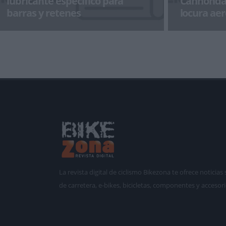
lubricante específico para
Cannondal
barras y retenes
locura ae
Smooth lube es un lubricante específico para
La nueva Super
barras y retenes, tanto de suspensiones como
evolución de su
de tijas telescó
Canondale ha 
La revista digital de ciclismo Bikezona te ofrece notici
de carretera, e-bikes, bicicletas, componentes y accesori