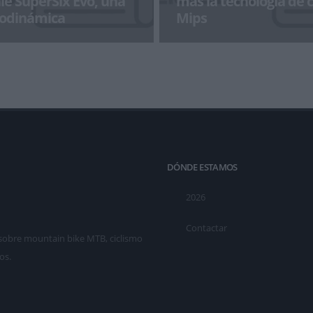
e SuperSix Evo, una
más la tecnología de 
rodinámica
Mips
Six EVO es una preciosa
LIGHTSHIFTER es la última incor
 bicicleta de carreras clásica.
gama de gafas de sol de Bollé, se
mantenid
comb
DÓNDE ESTAMOS
2026
Contactar
as sobre mountain bike MTB, ciclismo
os.