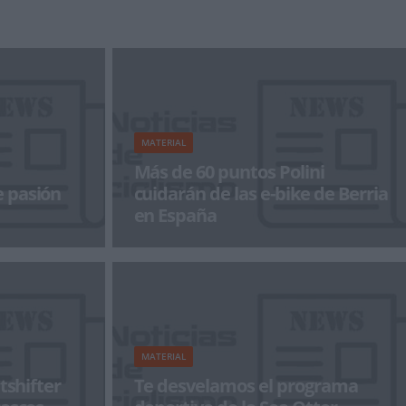
ara tubelizar,
mantenimiento de bicicletas ha lanzado una
nueva página web con un
MATERIAL
Más de 60 puntos Polini
 pasión
cuidarán de las e-bike de Berria
en España
a acabar con el
Berria Bike, la marca española que utiliza en
ncipios del año
primicia en su gama e-bikes el sistema de
motorización POLIN
MATERIAL
tshifter
Te desvelamos el programa