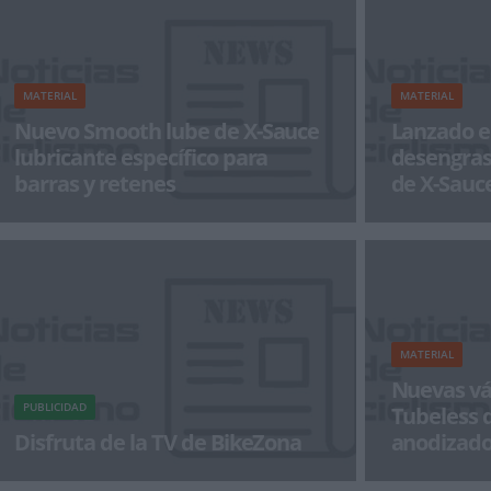
MATERIAL
MATERIAL
Nuevo Smooth lube de X-Sauce
Lanzado e
lubricante específico para
desengras
barras y retenes
de X-Sauc
Smooth lube es un lubricante específico para
X-Sauce reempl
barras y retenes, tanto de suspensiones como
desengrasante
de tijas telescó
desarrollado du
MATERIAL
Nuevas vá
PUBLICIDAD
Tubeless 
Disfruta de la TV de BikeZona
anodizado
¡Alégrate el día con BikeZonaTV!
X-Sauce, en co