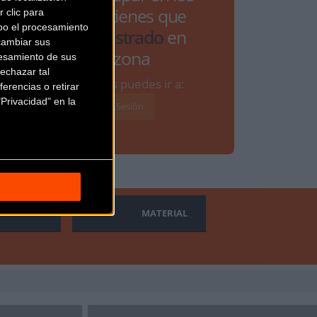
debates tienes que
 clic para
bo el procesamiento
estar
registrado
en
cambiar sus
Bikezona
esamiento de sus
echazar tal
Si ya lo estás puedes ir a:
erencias o retirar
Privacidad" en la
Iniciar Sesión
MATERIAL