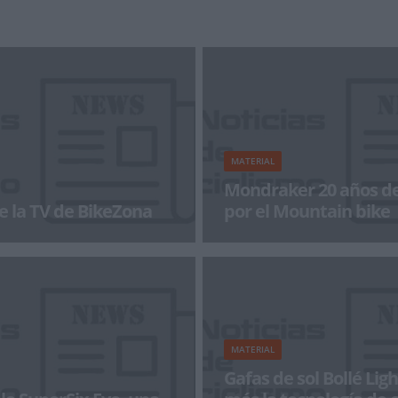
ra el mantenimiento de las
lo referente a cintas adhesivas p
a al merca
con la incorporaci&o
MATERIAL
Mondraker 20 años de
e la TV de BikeZona
por el Mountain bike
a con BikeZonaTV!
Cuando parecía que todo se iba 
cambio de siglo y milenio, a pri
2000,
MATERIAL
Gafas de sol Bollé Ligh