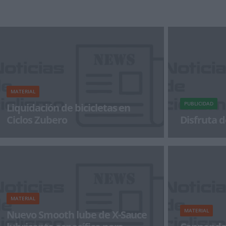
y productos pa
bicicletas, lanz
MATERIAL
PUBLICIDAD
Liquidación de bicicletas en
Ciclos Zubero
Disfruta d
Ciclos Zubero, mítica tienda de ciclismo
¡Alégrate el dí
ubicada en el centro de Bilbao, liquida algunos
modelos de bicis de
MATERIAL
MATERIAL
Nuevo Smooth lube de X-Sauce