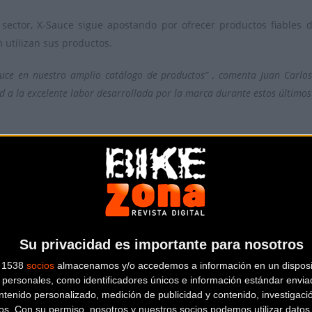
 sector, X-Sauce sigue apostando por ofrecer productos fiables 
 utilizan sus productos.
uce en nuestro amplio catálogo de productos” , comenta Juan Carlos
 la excelente labor desarrollada por la marca durante estos últimos 
plia su catálogo donde se encuentran, entre otras, marcas como 
Su privacidad es importante para nosotros
s 1538
socios
almacenamos y/o accedemos a información en un disposit
l tuyo!
personales, como identificadores únicos e información estándar enviad
ntenido personalizado, medición de publicidad y contenido, investigaci
os.
Con su permiso, nosotros y nuestros socios podemos utilizar datos 