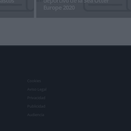
cascos
deportivo de la Sea Otter
Europe 2020
poración a la
Se ha presentado en el hotel Carlemany de
 beneficia de la
Girona el programa deportivo de Sea Otter
Europe Costa Brava-Girona
Cookies
Aviso Legal
Privacidad
Publicidad
Audiencia